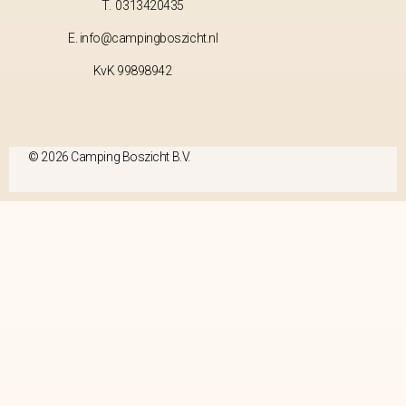
T. 0313420435
E. info@campingboszicht.nl
KvK 99898942
© 2026 Camping Boszicht B.V.